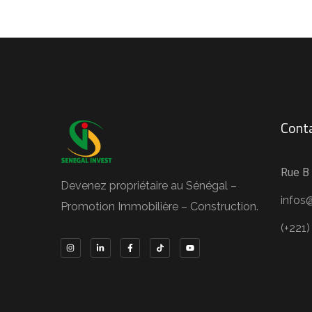
Cont
Rue B 
Devenez propriétaire au Sénégal –
infos
Promotion Immobilière – Construction.
(+221)