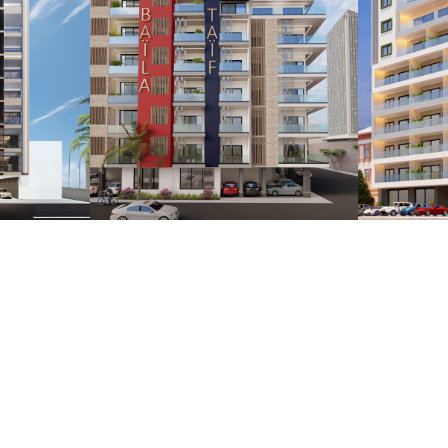
Résidence
Rés
BAÏLA
DI
NOS PROJETS
NOS