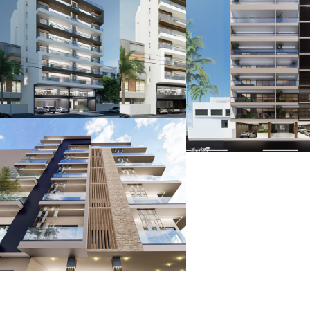
Résidence
TANDA
Résidence
NOS PROJETS
TERANGA
NOS PROJETS
Résidence TAÏF
NOS PROJETS